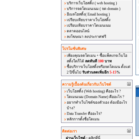
บริการเว็บโฮสติ้ง ( web hosting )
บริการจดโดเมนเนม ( จด domain )
อีเมลโฮสติ้ง( Email hosting )
เปรียบเทียบราคาเว็บโฮสติ้ง
เปรียบเทียบราคาโดเมนเนม
ตลาดออนไลน์
ลงโฆษณา ลงประกาศฟรี
โปรโมชั่นพิเศษ
เพียงคุณจดโดเมน + ซื้อแพ็คเกจเว็บโฮ
สติ้งใดก็ได้
ลดทันที
100
บาท
ซื้อบริการเว็บโฮสติ้งหรือจดโดเมน ตั้งแต่
2 ปีขึ้นไป
รับส่วนลดเพิ่มอีก
5-15
%
ความรู้เบื้องต้นเกี่ยวกับเว็บไซต์
เว็บโฮสติ้ง (Web hosting) คืออะไร ?
โดเมนเนม (Domain Name) คืออะไร ?
อยากทำเว็บไซต์ของตัวเอง ต้องมีอะไร
บ้าง?
Data Transfer คืออะไร?
หลักการตั้งชื่อโดเมน
ติดต่อเรา
ผ่านเว็บไซต์ :
คลิกที่นี่