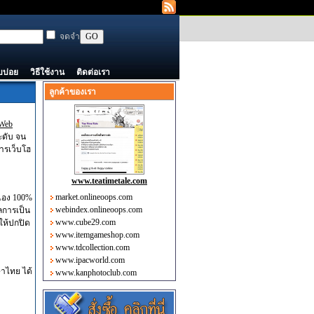
จดจำ
GO
บบ่อย
วิธีใช้งาน
ติดต่อเรา
ลูกค้าของเรา
(Web
ะดับ จน
ารเว็บโฮ
www.teatimetale.com
market.onlineoops.com
เอง 100%
webindex.onlineoops.com
ลการเป็น
www.cube29.com
ให้ปกปิด
www.itemgameshop.com
www.tdcollection.com
www.ipacworld.com
าไทย ได้
www.kanphotoclub.com