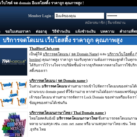
ี่เว็บไซต์ จด domain อีเมลโฮสติ้ง ราคาถูก คุณภาพสูง !
Member Login :
สมัครสมาชิก
|
ลืมรหัสผ่าน
อ
ขอใบเสนอราคา
ต่ออายุ
วิธีชำระเงิน
แจ้งชำระเงิน
บทความ
คำถามที่พ
บริการจดโดเมน เว็บโฮสติ้ง ราคาถูก คุณภาพสูง
ThaiHostClub.com
เป็นผู้ให้
บริการจดโดเมน ( จด Domain Name)
และ
บริการเว็บโฮสติ้ง 
hosting)
คุณภาพสูง ราคาถูก รองรับทุกความต้องการของลูกค้าในทุกร
ได้รับการไว้วางใจจากบริษัทชั้นนำจากธุรกิจหลากหลายในการใช้บริก
สติ้งของเรา
บริการจดโดเมน ( จด Domain name )
ในส่วน
บริการจดโดเมน
ท่านสามารถเข้าไปจัดการโดเมนของท่านได้
ผ่านระบบ domain panel ที่ใช้งานง่าย หากท่านไม่ต้องการเผยแพร่ข้อมู
เจ้าของโดเมน ท่านสามารถจัดการ Lock Domain ของท่านหรือแจ้งเรา
ข้อมูลของท่านได้เช่นกัน
บริการจดโดเมนภาษาไทย ( Thai Domain name )
ไทยโฮสคลับยังมี
บริการจดโดเมนภาษาไทย
ซึ่งสามารถจดโดเมนภาษ
หลาย นามสกุล เช่น .com .net .name หรือ นามสกุลภาษาไทย เช่น .ไทย
.ธุรกิจ.ไทย