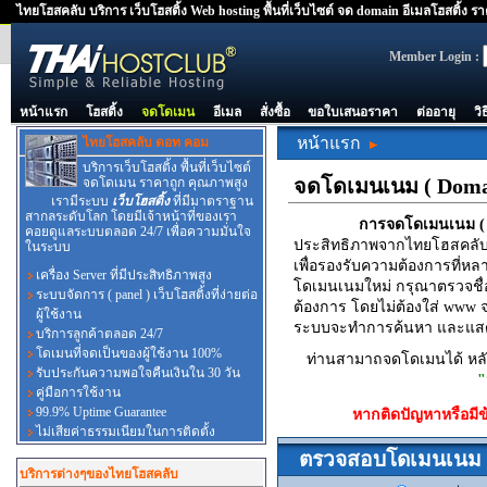
ไทยโฮสคลับ บริการ เว็บโฮสติ้ง Web hosting พื้นที่เว็บไซต์ จด domain อีเมลโฮสติ้ง ร
ไทยโฮสคลับ บริการ เว็บโฮสติ้ง พื้นที่
เว็บไซต์ จดโดเมน จด domain ราคา
ถูก คุณภาพสูง !
Member Login :
หน้าแรก
โฮสติ้ง
จดโดเมน
อีเมล
สั่งซื้อ
ขอใบเสนอราคา
ต่ออายุ
วิ
หน้าแรก
ไทยโฮสคลับ ดอท คอม
บริการเว็บโฮสติ้ง พื้นที่เว็บไซต์
จดโดเมนเนม ( Doma
จดโดเมน ราคาถูก คุณภาพสูง
เรามีระบบ
เว็บโฮสติ้ง
ที่มีมาตราฐาน
สากลระดับโลก โดยมีเจ้าหน้าที่ของเรา
การจดโดเมนเนม (
คอยดูแลระบบตลอด 24/7 เพื่อความมั่นใจ
ประสิทธิภาพจากไทยโฮสคลับ 
ในระบบ
เพื่อรองรับความต้องการที่ห
เครื่อง Server ที่มีประสิทธิภาพสูง
โดเมนเนมใหม่ กรุณาตรวจชื่อ
ระบบจัดการ ( panel ) เว็บโฮสติ้งที่ง่ายต่อ
ต้องการ โดยไม่ต้องใส่ www จ
ผู้ใช้งาน
ระบบจะทำการค้นหา และแสดงผลใ
บริการลูกค้าตลอด 24/7
โดเมนที่จดเป็นของผู้ใช้งาน 100%
ท่านสามาถจดโดเมนได้ หล
รับประกันความพอใจคืนเงินใน 30 วัน
"
คู่มือการใช้งาน
99.9% Uptime Guarantee
หากติดปัญหาหรือมีข้
ไม่เสียค่าธรรมเนียมในการติดตั้ง
ตรวจสอบโดเมนเนม
บริการต่างๆของไทยโฮสคลับ