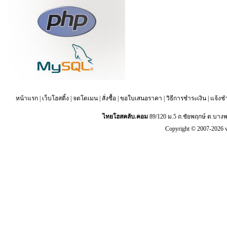
หน้าแรก
|
เว็บโฮสติ้ง
|
จดโดเมน
|
สั่งซื้อ
|
ขอใบเสนอราคา
|
วิธีการชำระเงิน
|
แจ้งชำ
ไทยโฮสคลับ.คอม
89/120 ม.5 ถ.ชัยพฤกษ์ ต.บางพล
Copyright © 2007-2026 w