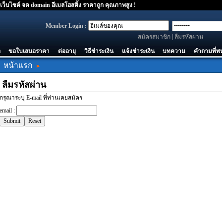
ี่เว็บไซต์ จด domain อีเมลโฮสติ้ง ราคาถูก คุณภาพสูง !
Member Login :
สมัครสมาชิก
|
ลืมรหัสผ่าน
อ
ขอใบเสนอราคา
ต่ออายุ
วิธีชำระเงิน
แจ้งชำระเงิน
บทความ
คำถามที่พ
หน้าแรก
ลืมรหัสผ่าน
กรุณาระบุ E-mail ที่ท่านเคยสมัคร
email
:
Submit
Reset