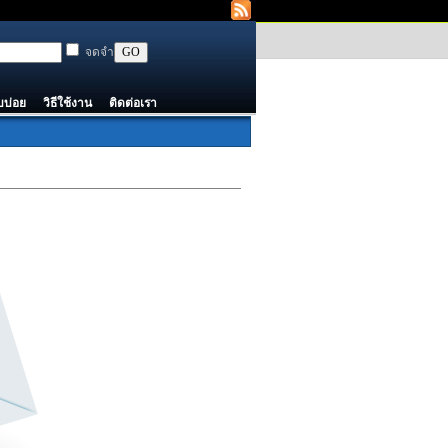
จดจำ
GO
บบ่อย
วิธีใช้งาน
ติดต่อเรา