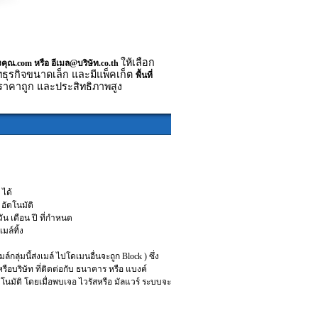
ให้เลือก
ุณ.com หรือ อีเมล@บริษัท.co.th
ัทธุรกิจขนาดเล็ก และมีแพ็คเก็ต
พื้นที่
นราคาถูก และประสิทธิภาพสูง
 ได้
 อัตโนมัติ
น เดือน ปี ที่กำหนด
มล์ทิ้ง
ล์กลุ่มนี้ส่งเมล์ ไปโดเมนอื่นจะถูก Block ) ซึ่ง
รือบริษัท ที่ติดต่อกับ ธนาคาร หรือ แบงค์
ตโนมัติ โดยเมื่อพบเจอ ไวรัสหรือ มัลแวร์ ระบบจะ